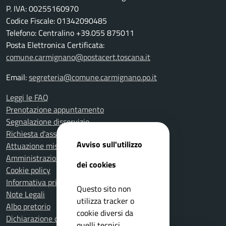
P. IVA: 00255160970
Codice Fiscale: 01342090485
Telefono: Centralino +39.055 875011
Posta Elettronica Certificata:
comune.carmignano@postacert.toscana.it
Email:
segreteria@comune.carmignano.po.it
Leggi le FAQ
Prenotazione appuntamento
Segnalazione disservizio
Richiesta d'assistenza
Avviso sull'utilizzo
Attuazione misure PNRR
Amministrazione trasparente
dei cookies
Cookie policy
Informativa privacy
Questo sito non
Note Legali
utilizza tracker o
Albo pretorio
cookie diversi da
Dichiarazione di accessibilità
quelli tecnici