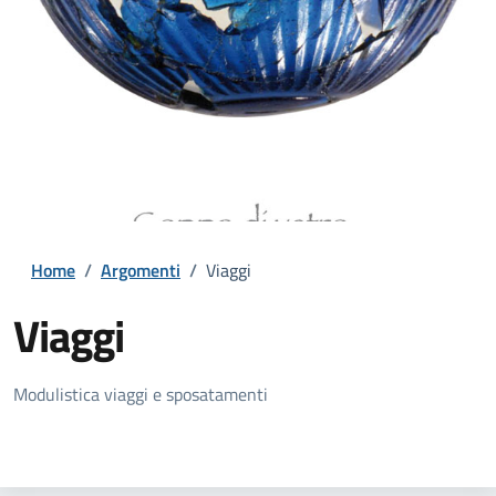
Home
/
Argomenti
/
Viaggi
Viaggi
Dettagli della notizia
Modulistica viaggi e sposatamenti