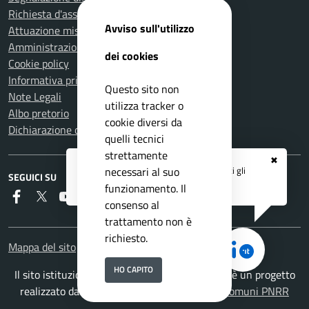
Richiesta d'assistenza
Avviso sull'utilizzo
Attuazione misure PNRR
Amministrazione trasparente
dei cookies
Cookie policy
Informativa privacy
Questo sito non
Note Legali
utilizza tracker o
Albo pretorio
cookie diversi da
Dichiarazione di accessibilità
quelli tecnici
strettamente
✖
Registrati ai servizi
APP IO
e ricevi tutti gli
necessari al suo
SEGUICI SU
aggiornamenti dall'Ente
funzionamento. Il
Faceboook
Twitter
Youtube
RSS
consenso al
trattamento non è
richiesto.
Mappa del sito
HO CAPITO
Il sito istituzionale del Comune di Carmignano è un progetto
realizzato da
ISWEB S.p.A.
con la
Soluzione Comuni PNRR