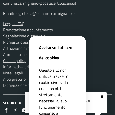
comune.carmignano@postacert.toscana.it
Email:
segreteria@comune.carmignano.po.it
Leggi le FAQ
Prenotazione appuntamento
Segnalazione disservizio
Richiesta d'assistenza
Avviso sull'utilizzo
Attuazione misure PNRR
Amministrazione trasparente
dei cookies
Cookie policy
Informativa privacy
Questo sito non
Note Legali
utilizza tracker o
Albo pretorio
cookie diversi da
Dichiarazione di accessibilità
quelli tecnici
strettamente
✖
Registrati ai servizi
APP IO
e ricevi tutti gli
necessari al suo
SEGUICI SU
aggiornamenti dall'Ente
funzionamento. Il
Faceboook
Twitter
Youtube
RSS
consenso al