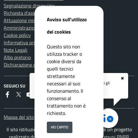
Segnalazione disservizio
Richiesta d'assistenza
Avviso sull'utilizzo
Attuazione misure PNRR
Amministrazione trasparente
dei cookies
Cookie policy
Informativa privacy
Questo sito non
Note Legali
utilizza tracker o
Albo pretorio
cookie diversi da
Dichiarazione di accessibilità
quelli tecnici
strettamente
✖
Registrati ai servizi
APP IO
e ricevi tutti gli
necessari al suo
SEGUICI SU
aggiornamenti dall'Ente
funzionamento. Il
Faceboook
Twitter
Youtube
RSS
consenso al
trattamento non è
richiesto.
Mappa del sito
HO CAPITO
Il sito istituzionale del Comune di Carmignano è un progetto
realizzato da
ISWEB S.p.A.
con la
Soluzione Comuni PNRR