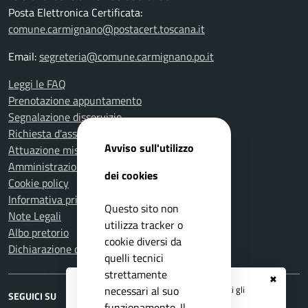
Posta Elettronica Certificata:
comune.carmignano@postacert.toscana.it
Email:
segreteria@comune.carmignano.po.it
Leggi le FAQ
Prenotazione appuntamento
Segnalazione disservizio
Richiesta d'assistenza
Avviso sull'utilizzo
Attuazione misure PNRR
Amministrazione trasparente
dei cookies
Cookie policy
Informativa privacy
Questo sito non
Note Legali
utilizza tracker o
Albo pretorio
cookie diversi da
Dichiarazione di accessibilità
quelli tecnici
strettamente
✖
Registrati ai servizi
APP IO
e ricevi tutti gli
necessari al suo
SEGUICI SU
aggiornamenti dall'Ente
funzionamento. Il