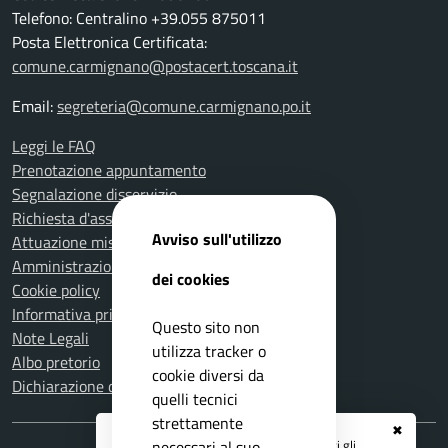
Telefono: Centralino +39.055 875011
Posta Elettronica Certificata:
comune.carmignano@postacert.toscana.it
Email:
segreteria@comune.carmignano.po.it
Leggi le FAQ
Prenotazione appuntamento
Segnalazione disservizio
Richiesta d'assistenza
Avviso sull'utilizzo
Attuazione misure PNRR
Amministrazione trasparente
dei cookies
Cookie policy
Informativa privacy
Questo sito non
Note Legali
utilizza tracker o
Albo pretorio
cookie diversi da
Dichiarazione di accessibilità
quelli tecnici
strettamente
✖
Registrati ai servizi
APP IO
e ricevi tutti gli
necessari al suo