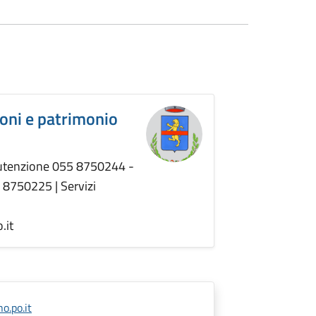
ioni e patrimonio
nutenzione 055 8750244 -
5 8750225 | Servizi
.it
o.po.it