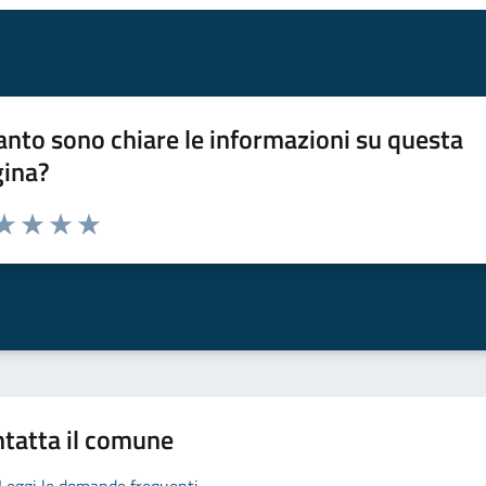
nto sono chiare le informazioni su questa
gina?
da 1 a 5 stelle la pagina
a 1 stelle su 5
aluta 2 stelle su 5
Valuta 3 stelle su 5
Valuta 4 stelle su 5
Valuta 5 stelle su 5
tatta il comune
Leggi le domande frequenti