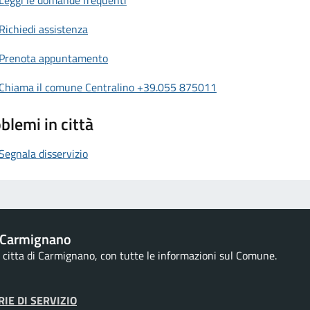
Richiedi assistenza
Prenota appuntamento
Chiama il comune Centralino +39.055 875011
blemi in città
Segnala disservizio
 Carmignano
la citta di Carmignano, con tutte le informazioni sul Comune.
IE DI SERVIZIO