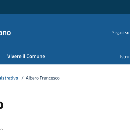
ano
Seguici su
Vivere il Comune
Istru
istrativo
/
Albero Francesco
o
io