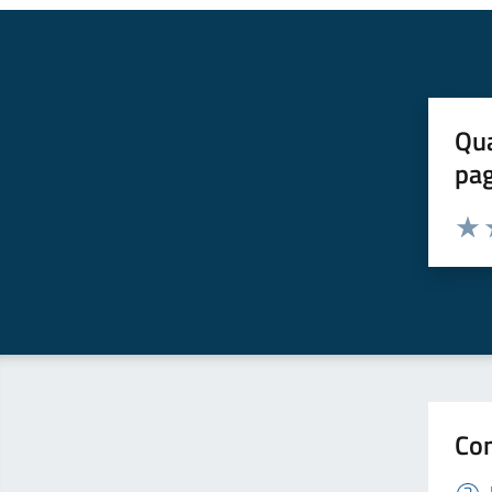
Qua
pa
Valuta 
Valut
V
Con