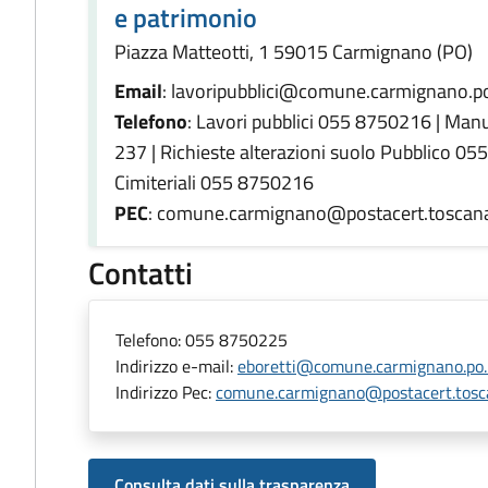
e patrimonio
Piazza Matteotti, 1 59015 Carmignano (PO)
Email
: lavoripubblici@comune.carmignano.po
Telefono
: Lavori pubblici 055 8750216 | Ma
237 | Richieste alterazioni suolo Pubblico 05
Cimiteriali 055 8750216
PEC
: comune.carmignano@postacert.toscana
Contatti
Telefono:
055 8750225
Indirizzo e-mail:
eboretti@comune.carmignano.po.
Indirizzo Pec:
comune.carmignano@postacert.tosca
Consulta dati sulla trasparenza