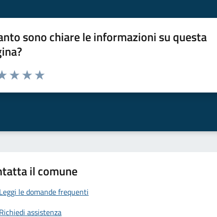
nto sono chiare le informazioni su questa
gina?
da 1 a 5 stelle la pagina
a 1 stelle su 5
aluta 2 stelle su 5
Valuta 3 stelle su 5
Valuta 4 stelle su 5
Valuta 5 stelle su 5
tatta il comune
Leggi le domande frequenti
Richiedi assistenza