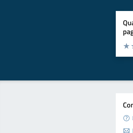
Qua
pa
Valuta 
Valut
V
Con