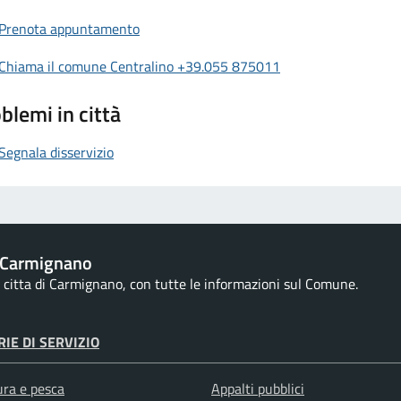
Prenota appuntamento
Chiama il comune Centralino +39.055 875011
blemi in città
Segnala disservizio
 Carmignano
la citta di Carmignano, con tutte le informazioni sul Comune.
IE DI SERVIZIO
ura e pesca
Appalti pubblici