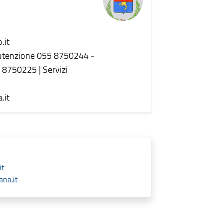
.it
nutenzione 055 8750244 -
5 8750225 | Servizi
.it
it
na.it