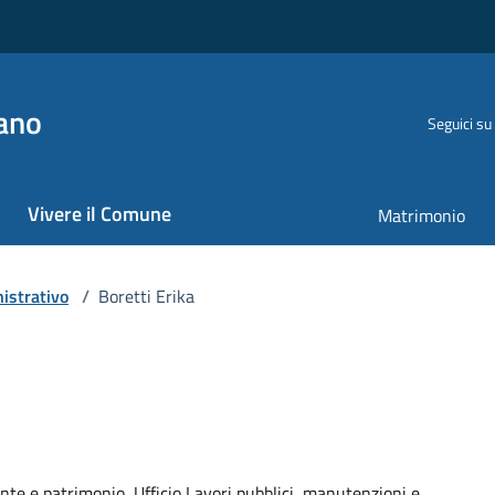
ano
Seguici su
Vivere il Comune
Matrimonio
istrativo
/
Boretti Erika
nte e patrimonio, Ufficio Lavori pubblici, manutenzioni e