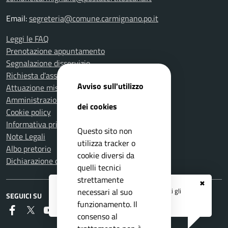
Email:
segreteria@comune.carmignano.po.it
Leggi le FAQ
Prenotazione appuntamento
Segnalazione disservizio
Richiesta d'assistenza
Avviso sull'utilizzo
Attuazione misure PNRR
Amministrazione trasparente
dei cookies
Cookie policy
Informativa privacy
Questo sito non
Note Legali
utilizza tracker o
Albo pretorio
cookie diversi da
Dichiarazione di accessibilità
quelli tecnici
strettamente
✖
Registrati ai servizi
APP IO
e ricevi tutti gli
necessari al suo
SEGUICI SU
aggiornamenti dall'Ente
funzionamento. Il
Faceboook
Twitter
Youtube
RSS
consenso al