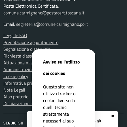
Posta Elettronica Certificata:
comune.carmignano@postacert.toscana.it
Email:
segreteria@comune.carmignano.po.it
Leggi le FAQ
Prenotazione appuntamento
Segnalazione disservizio
Richiesta d'assistenza
Avviso sull'utilizzo
Attuazione misure PNRR
Amministrazione trasparente
dei cookies
Cookie policy
Informativa privacy
Questo sito non
Note Legali
utilizza tracker o
Albo pretorio
cookie diversi da
Dichiarazione di accessibilità
quelli tecnici
strettamente
✖
Registrati ai servizi
APP IO
e ricevi tutti gli
necessari al suo
SEGUICI SU
aggiornamenti dall'Ente