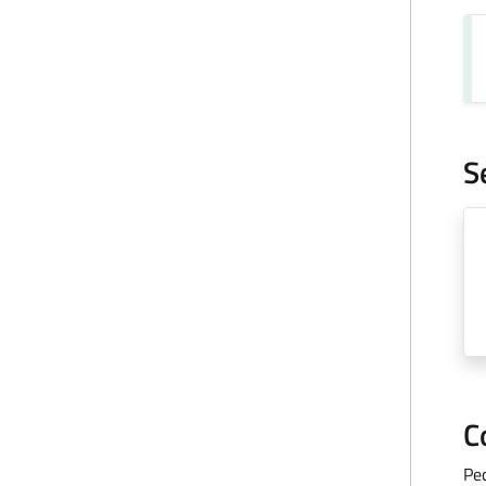
S
C
Pe