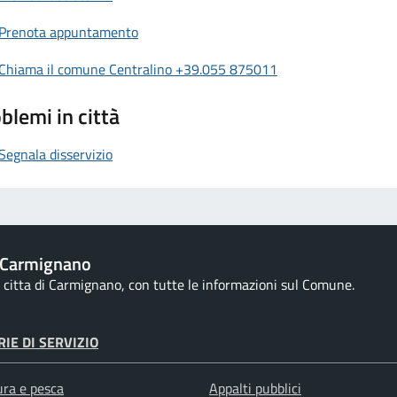
Prenota appuntamento
Chiama il comune Centralino +39.055 875011
blemi in città
Segnala disservizio
 Carmignano
la citta di Carmignano, con tutte le informazioni sul Comune.
IE DI SERVIZIO
ura e pesca
Appalti pubblici