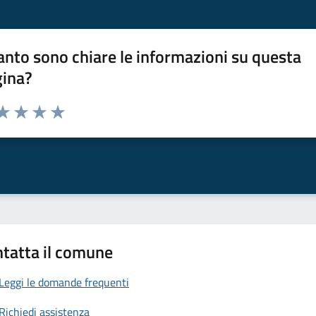
nto sono chiare le informazioni su questa
gina?
da 1 a 5 stelle la pagina
a 1 stelle su 5
aluta 2 stelle su 5
Valuta 3 stelle su 5
Valuta 4 stelle su 5
Valuta 5 stelle su 5
tatta il comune
Leggi le domande frequenti
Richiedi assistenza