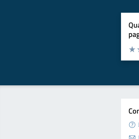
Qua
pa
Valuta 
Valut
V
Con