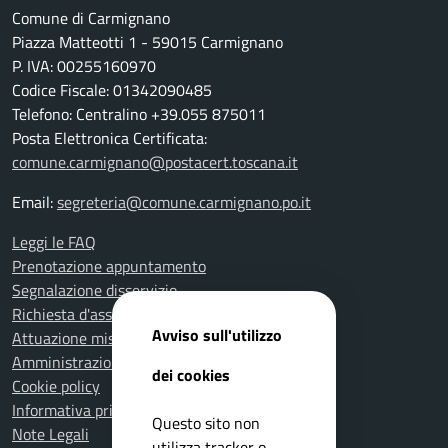
Comune di Carmignano
Piazza Matteotti 1 - 59015 Carmignano
P. IVA: 00255160970
Codice Fiscale: 01342090485
Telefono: Centralino +39.055 875011
Posta Elettronica Certificata:
comune.carmignano@postacert.toscana.it
Email:
segreteria@comune.carmignano.po.it
Leggi le FAQ
Prenotazione appuntamento
Segnalazione disservizio
Richiesta d'assistenza
Avviso sull'utilizzo
Attuazione misure PNRR
Amministrazione trasparente
dei cookies
Cookie policy
Informativa privacy
Questo sito non
Note Legali
utilizza tracker o