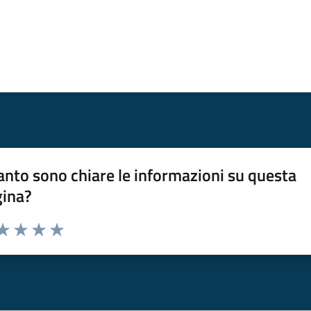
nto sono chiare le informazioni su questa
gina?
da 1 a 5 stelle la pagina
a 1 stelle su 5
aluta 2 stelle su 5
Valuta 3 stelle su 5
Valuta 4 stelle su 5
Valuta 5 stelle su 5