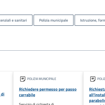
enziali e sanitari
Polizia municipale
Istruzione, for
POLIZIA MUNICIPALE
POLIZ
Richiedere permesso per passo
Richiest
 di
carrabile
all'insta
paraboli
Servizio di richiesta di