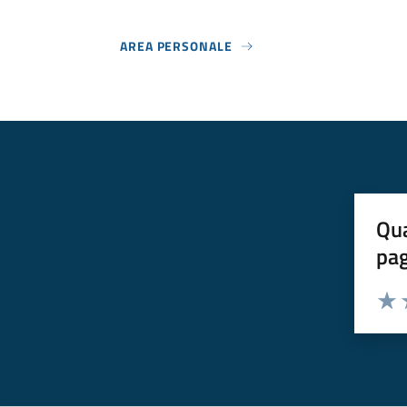
AREA PERSONALE
Qua
pa
Valuta 
Valut
V