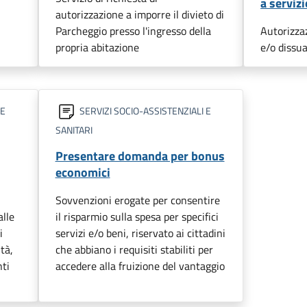
a servizi
autorizzazione a imporre il divieto di
Parcheggio presso l'ingresso della
Autorizzaz
propria abitazione
e/o dissua
 E
SERVIZI SOCIO-ASSISTENZIALI E
SANITARI
Presentare domanda per bonus
economici
Sovvenzioni erogate per consentire
lle
il risparmio sulla spesa per specifici
i
servizi e/o beni, riservato ai cittadini
tà,
che abbiano i requisiti stabiliti per
nti
accedere alla fruizione del vantaggio