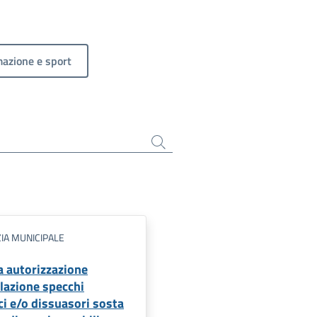
mazione e sport
IA MUNICIPALE
a autorizzazione
llazione specchi
ci e/o dissuasori sosta