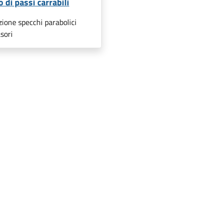
o di passi carrabili
ione specchi parabolici
sori