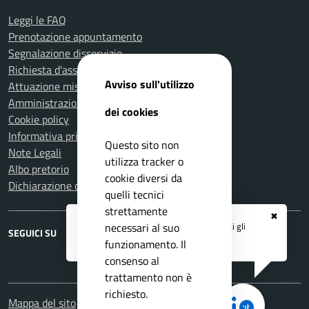
Leggi le FAQ
Prenotazione appuntamento
Segnalazione disservizio
Richiesta d'assistenza
Avviso sull'utilizzo
Attuazione misure PNRR
Amministrazione trasparente
dei cookies
Cookie policy
Informativa privacy
Questo sito non
Note Legali
utilizza tracker o
Albo pretorio
cookie diversi da
Dichiarazione di accessibilità
quelli tecnici
strettamente
✖
Registrati ai servizi
APP IO
e ricevi tutti gli
necessari al suo
SEGUICI SU
aggiornamenti dall'Ente
funzionamento. Il
Faceboook
Twitter
Youtube
RSS
consenso al
trattamento non è
richiesto.
Mappa del sito