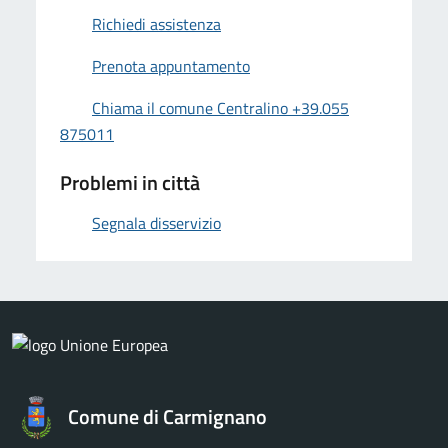
Richiedi assistenza
Prenota appuntamento
Chiama il comune Centralino +39.055
875011
Problemi in città
Segnala disservizio
Comune di Carmignano