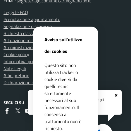
Email:
segreteria@comune.carmignano.po.it
Leggi le FAQ
Prenotazione appuntamento
Segnalazione disservizio
Richiesta d'assistenza
Avviso sull'utilizzo
Attuazione misure PNRR
Amministrazione trasparente
dei cookies
Cookie policy
Informativa privacy
Questo sito non
Note Legali
utilizza tracker o
Albo pretorio
cookie diversi da
Dichiarazione di accessibilità
quelli tecnici
strettamente
✖
Registrati ai servizi
APP IO
e ricevi tutti gli
necessari al suo
SEGUICI SU
aggiornamenti dall'Ente
funzionamento. Il
Faceboook
Twitter
Youtube
RSS
consenso al
trattamento non è
richiesto.