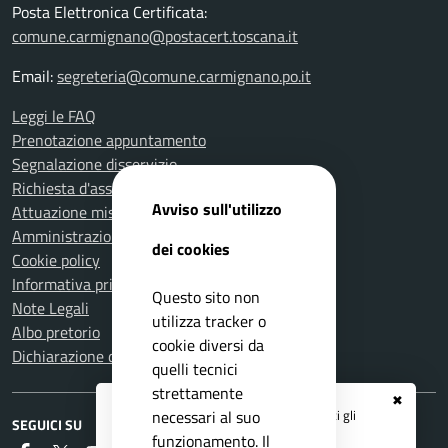
Posta Elettronica Certificata:
comune.carmignano@postacert.toscana.it
Email:
segreteria@comune.carmignano.po.it
Leggi le FAQ
Prenotazione appuntamento
Segnalazione disservizio
Richiesta d'assistenza
Avviso sull'utilizzo
Attuazione misure PNRR
Amministrazione trasparente
dei cookies
Cookie policy
Informativa privacy
Questo sito non
Note Legali
utilizza tracker o
Albo pretorio
cookie diversi da
Dichiarazione di accessibilità
quelli tecnici
strettamente
✖
Registrati ai servizi
APP IO
e ricevi tutti gli
necessari al suo
SEGUICI SU
aggiornamenti dall'Ente
funzionamento. Il