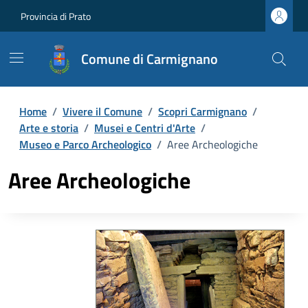
Provincia di Prato
Comune di Carmignano
Home
/
Vivere il Comune
/
Scopri Carmignano
/
Arte e storia
/
Musei e Centri d'Arte
/
Museo e Parco Archeologico
/
Aree Archeologiche
Aree Archeologiche