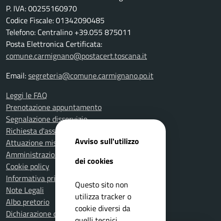
P. IVA: 00255160970
Codice Fiscale: 01342090485
Telefono: Centralino +39.055 875011
Posta Elettronica Certificata:
comune.carmignano@postacert.toscana.it
Email:
segreteria@comune.carmignano.po.it
Leggi le FAQ
Prenotazione appuntamento
Segnalazione disservizio
Richiesta d'assistenza
Avviso sull'utilizzo
Attuazione misure PNRR
Amministrazione trasparente
dei cookies
Cookie policy
Informativa privacy
Questo sito non
Note Legali
utilizza tracker o
Albo pretorio
cookie diversi da
Dichiarazione di accessibilità
quelli tecnici