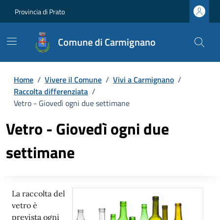
Provincia di Prato
Comune di Carmignano
Home
/
Vivere il Comune
/
Vivi a Carmignano
/
Raccolta differenziata
/
Vetro - Giovedì ogni due settimane
Vetro - Giovedì ogni due
settimane
La raccolta del
vetro è
prevista ogni