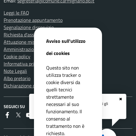
Email:
segreteria@comune.carmignano.po.it
Leggi le FAQ
Prenotazione appuntamento
Segnalazione disservizio
Richiesta d'assistenza
Avviso sull'utilizzo
Attuazione misure PNRR
Amministrazione trasparente
dei cookies
Cookie policy
Informativa privacy
Questo sito non
Note Legali
utilizza tracker o
Albo pretorio
cookie diversi da
Dichiarazione di accessibilità
quelli tecnici
strettamente
✖
Registrati ai servizi
APP IO
e ricevi tutti gli
necessari al suo
SEGUICI SU
aggiornamenti dall'Ente
funzionamento. Il
Faceboook
Twitter
Youtube
RSS
consenso al
trattamento non è
richiesto.