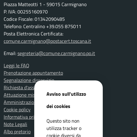
Piazza Matteotti 1 - 59015 Carmignano
P. IVA: 00255160970
Codice Fiscale: 01342090485
Telefono: Centralino +39.055 875011
Posta Elettronica Certificata:
comune.carmignano@postacert.toscana.it
Email:
segreteria@comune.carmignano.po.it
Leggi le FAQ
Prenotazione appuntamento
Segnalazione disservizio
Richiesta d'assistenza
Avviso sull'utilizzo
Attuazione misure PNRR
Amministrazione trasparente
dei cookies
Cookie policy
Informativa privacy
Questo sito non
Note Legali
utilizza tracker o
Albo pretorio
cookie diversi da