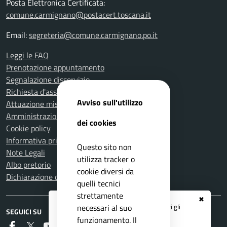
Posta Elettronica Certificata:
comune.carmignano@postacert.toscana.it
Email:
segreteria@comune.carmignano.po.it
Leggi le FAQ
Prenotazione appuntamento
Segnalazione disservizio
Richiesta d'assistenza
Avviso sull'utilizzo
Attuazione misure PNRR
Amministrazione trasparente
dei cookies
Cookie policy
Informativa privacy
Questo sito non
Note Legali
utilizza tracker o
Albo pretorio
cookie diversi da
Dichiarazione di accessibilità
quelli tecnici
strettamente
✖
Registrati ai servizi
APP IO
e ricevi tutti gli
necessari al suo
SEGUICI SU
aggiornamenti dall'Ente
funzionamento. Il
Faceboook
Twitter
Youtube
RSS