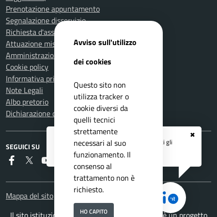
Prenotazione appuntamento
Segnalazione disservizio
Richiesta d'assistenza
Avviso sull'utilizzo
Attuazione misure PNRR
Amministrazione trasparente
dei cookies
Cookie policy
Informativa privacy
Questo sito non
Note Legali
utilizza tracker o
Albo pretorio
cookie diversi da
Dichiarazione di accessibilità
quelli tecnici
strettamente
✖
Registrati ai servizi
APP IO
e ricevi tutti gli
necessari al suo
SEGUICI SU
aggiornamenti dall'Ente
funzionamento. Il
Faceboook
Twitter
Youtube
RSS
consenso al
trattamento non è
richiesto.
Mappa del sito
HO CAPITO
Il sito istituzionale del Comune di Carmignano è un progetto