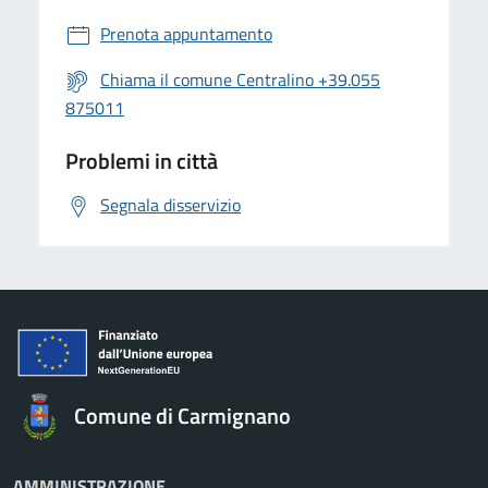
Prenota appuntamento
Chiama il comune Centralino +39.055
875011
Problemi in città
Segnala disservizio
Comune di Carmignano
AMMINISTRAZIONE