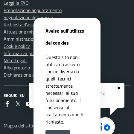
Leggi le FAQ
Prenotazione appuntamento
Segnalazione disservizio
Richiesta d'assistenza
Avviso sull'utilizzo
Attuazione misure PNRR
Amministrazione trasparente
dei cookies
Cookie policy
Informativa privacy
Questo sito non
Note Legali
utilizza tracker o
Albo pretorio
cookie diversi da
Dichiarazione di accessibilità
quelli tecnici
strettamente
✖
Registrati ai servizi
APP IO
e ricevi tutti gli
necessari al suo
SEGUICI SU
aggiornamenti dall'Ente
funzionamento. Il
Faceboook
Twitter
Youtube
RSS
consenso al
trattamento non è
richiesto.
Mappa del sito