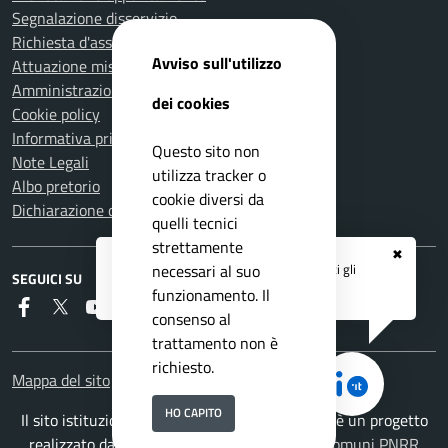
Segnalazione disservizio
Richiesta d'assistenza
Avviso sull'utilizzo
Attuazione misure PNRR
Amministrazione trasparente
dei cookies
Cookie policy
Informativa privacy
Questo sito non
Note Legali
utilizza tracker o
Albo pretorio
cookie diversi da
Dichiarazione di accessibilità
quelli tecnici
strettamente
✖
Registrati ai servizi
APP IO
e ricevi tutti gli
necessari al suo
SEGUICI SU
aggiornamenti dall'Ente
funzionamento. Il
Faceboook
Twitter
Youtube
RSS
consenso al
trattamento non è
richiesto.
Mappa del sito
HO CAPITO
Il sito istituzionale del Comune di Carmignano è un progetto
realizzato da
ISWEB S.p.A.
con la
Soluzione Comuni PNRR