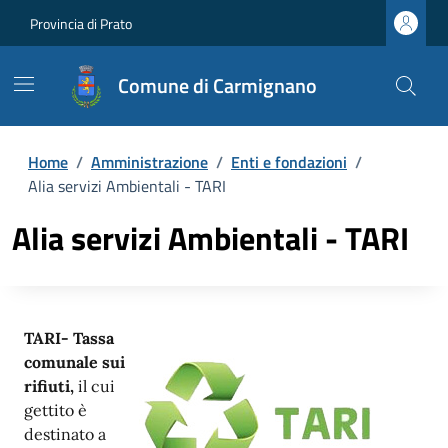
Provincia di Prato
Comune di Carmignano
Home
/
Amministrazione
/
Enti e fondazioni
/
Alia servizi Ambientali - TARI
Alia servizi Ambientali - TARI
TARI- Tassa
comunale sui
rifiuti,
il cui
gettito è
destinato a