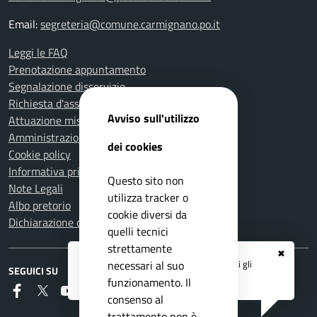
Email:
segreteria@comune.carmignano.po.it
Leggi le FAQ
Prenotazione appuntamento
Segnalazione disservizio
Richiesta d'assistenza
Avviso sull'utilizzo
Attuazione misure PNRR
Amministrazione trasparente
dei cookies
Cookie policy
Informativa privacy
Questo sito non
Note Legali
utilizza tracker o
Albo pretorio
cookie diversi da
Dichiarazione di accessibilità
quelli tecnici
strettamente
✖
Registrati ai servizi
APP IO
e ricevi tutti gli
necessari al suo
SEGUICI SU
aggiornamenti dall'Ente
funzionamento. Il
Faceboook
Twitter
Youtube
RSS
consenso al
trattamento non è