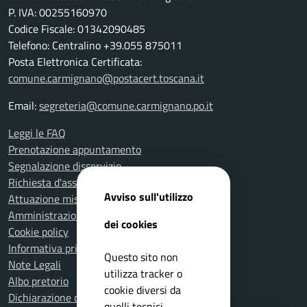
P. IVA: 00255160970
Codice Fiscale: 01342090485
Telefono: Centralino +39.055 875011
Posta Elettronica Certificata:
comune.carmignano@postacert.toscana.it
Email:
segreteria@comune.carmignano.po.it
Leggi le FAQ
Prenotazione appuntamento
Segnalazione disservizio
Richiesta d'assistenza
Avviso sull'utilizzo
Attuazione misure PNRR
Amministrazione trasparente
dei cookies
Cookie policy
Informativa privacy
Questo sito non
Note Legali
utilizza tracker o
Albo pretorio
cookie diversi da
Dichiarazione di accessibilità
quelli tecnici