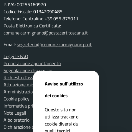
P. IVA: 00255160970
Codice Fiscale: 01342090485
Telefono: Centralino +39.055 875011
Posta Elettronica Certificata:
comune.carmignano@postacert.toscana.it
Email:
segreteria@comune.carmignano.po.it
Leggi le FAQ
Prenotazione appuntamento
Segnalazione disservizio
Richiesta d'assistenza
Avviso sull'utilizzo
Attuazione misure PNRR
Amministrazione trasparente
dei cookies
Cookie policy
Informativa privacy
Questo sito non
Note Legali
utilizza tracker o
Albo pretorio
cookie diversi da
Dichiarazione di accessibilità
quelli tecnici