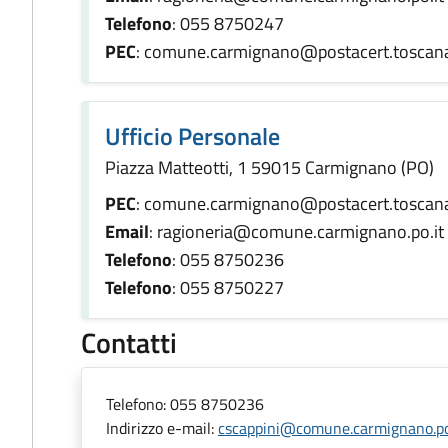
Telefono
: 055 8750247
PEC
: comune.carmignano@postacert.toscana
Ufficio Personale
Piazza Matteotti, 1 59015 Carmignano (PO)
PEC
: comune.carmignano@postacert.toscana
Email
: ragioneria@comune.carmignano.po.it
Telefono
: 055 8750236
Telefono
: 055 8750227
Contatti
Telefono:
055 8750236
Indirizzo e-mail:
cscappini@comune.carmignano.po