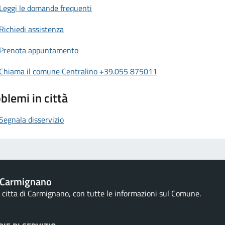
Leggi le domande frequenti
Richiedi assistenza
Prenota appuntamento
Chiama il comune Centralino +39.055 875011
blemi in città
Segnala disservizio
 Carmignano
la citta di Carmignano, con tutte le informazioni sul Comune.