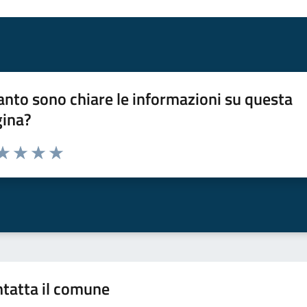
nto sono chiare le informazioni su questa
gina?
da 1 a 5 stelle la pagina
a 1 stelle su 5
aluta 2 stelle su 5
Valuta 3 stelle su 5
Valuta 4 stelle su 5
Valuta 5 stelle su 5
tatta il comune