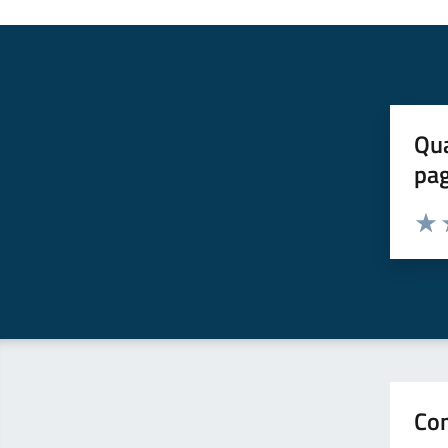
Qua
pa
Valuta 
Valut
V
Con