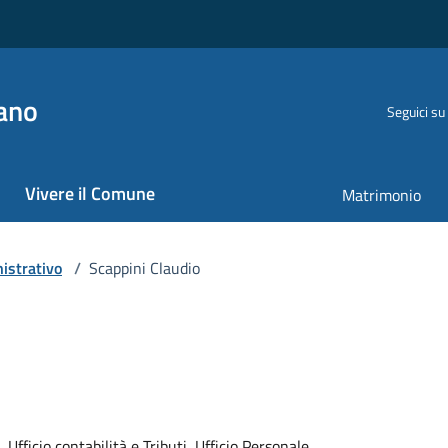
ano
Seguici su
Vivere il Comune
Matrimonio
istrativo
/
Scappini Claudio
 Ufficio contabilità e Tributi, Ufficio Personale