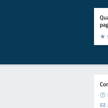
Qua
pa
Valuta 
Valut
V
Con