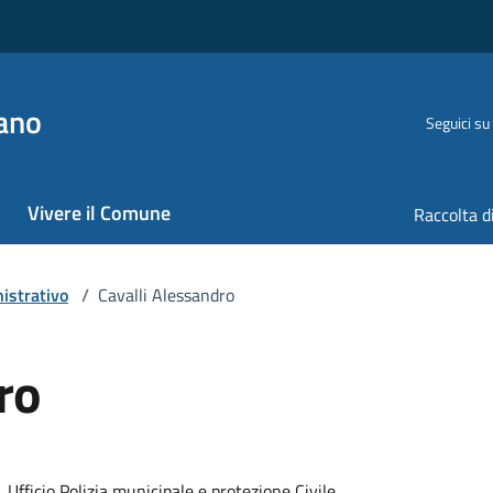
ano
Seguici su
Vivere il Comune
Raccolta d
istrativo
/
Cavalli Alessandro
ro
, Ufficio Polizia municipale e protezione Civile