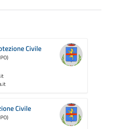
rotezione Civile
(PO)
it
.it
zione Civile
(PO)