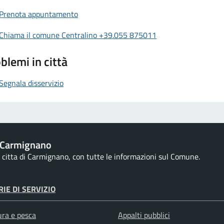
Prenota appuntamento
Chiama il comune Centralino +39.055 875011
blemi in città
Segnala disservizio
 Carmignano
la citta di Carmignano, con tutte le informazioni sul Comune.
IE DI SERVIZIO
ura e pesca
Appalti pubblici