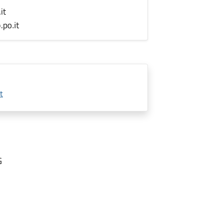
it
po.it
t
G