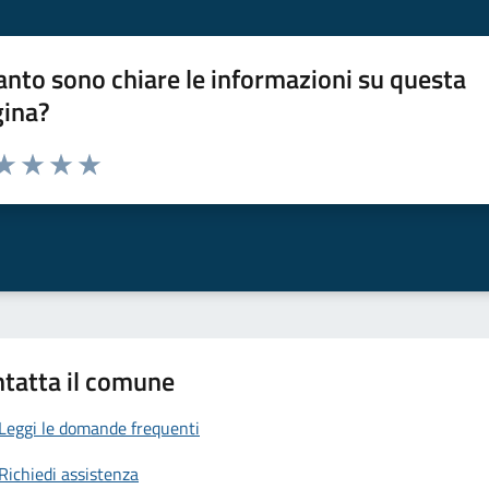
nto sono chiare le informazioni su questa
gina?
da 1 a 5 stelle la pagina
a 1 stelle su 5
aluta 2 stelle su 5
Valuta 3 stelle su 5
Valuta 4 stelle su 5
Valuta 5 stelle su 5
tatta il comune
Leggi le domande frequenti
Richiedi assistenza