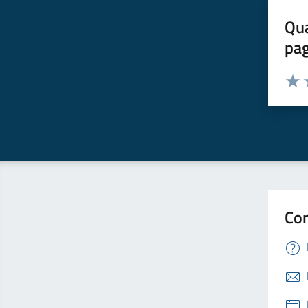
Qua
pa
Valuta 
Valut
V
Con