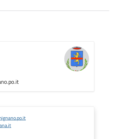
no.po.it
ignano.po.it
na.it