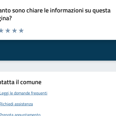
nto sono chiare le informazioni su questa
gina?
da 1 a 5 stelle la pagina
a 1 stelle su 5
aluta 2 stelle su 5
Valuta 3 stelle su 5
Valuta 4 stelle su 5
Valuta 5 stelle su 5
tatta il comune
Leggi le domande frequenti
Richiedi assistenza
Prenota appuntamento