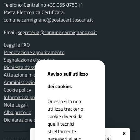
Telefono: Centralino +39.055 875011
Posta Elettronica Certificata:
comune.carmignano@postacert.toscana.it
Email:
segreteria@comune.carmignano.po.it
Leggi le FAQ
Prenotazione appuntamento
Segnalazione disservizio
Richiesta d'assistenza
Avviso sull'utilizzo
Attuazione misure PNRR
Amministrazione trasparente
dei cookies
Cookie policy
Informativa privacy
Questo sito non
Note Legali
utilizza tracker o
Albo pretorio
cookie diversi da
Dichiarazione di accessibilità
quelli tecnici
strettamente
✖
Registrati ai servizi
APP IO
e ricevi tutti gli
necessari al suo