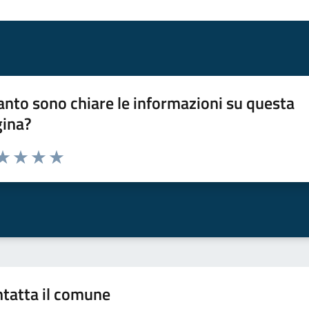
nto sono chiare le informazioni su questa
gina?
da 1 a 5 stelle la pagina
a 1 stelle su 5
aluta 2 stelle su 5
Valuta 3 stelle su 5
Valuta 4 stelle su 5
Valuta 5 stelle su 5
tatta il comune