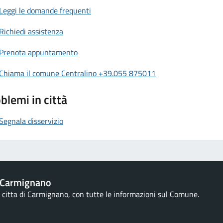
Leggi le domande frequenti
Richiedi assistenza
Prenota appuntamento
Chiama il comune Centralino +39.055 875011
blemi in città
Segnala disservizio
 Carmignano
la citta di Carmignano, con tutte le informazioni sul Comune.