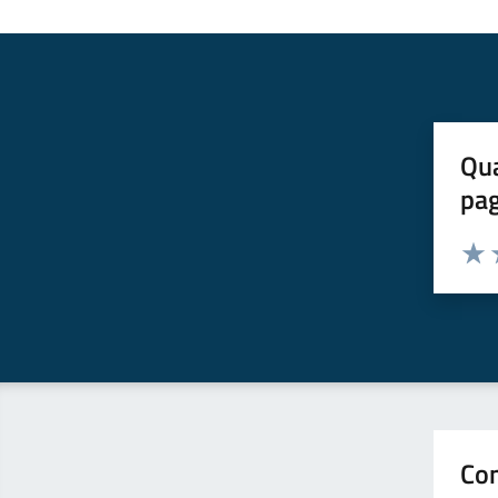
Qua
pa
Valuta 
Valut
V
Con