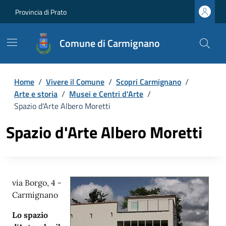
Provincia di Prato
Comune di Carmignano
Home
/
Vivere il Comune
/
Scopri Carmignano
/
Arte e storia
/
Musei e Centri d'Arte
/
Spazio d'Arte Albero Moretti
Spazio d'Arte Albero Moretti
via Borgo, 4 -
Carmignano
Lo spazio