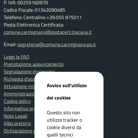
P. IVA: 00255160970
Codice Fiscale: 01342090485
Telefono: Centralino +39.055 875011
Posta Elettronica Certificata:
comune.carmignano@postacert.toscana.it
Email:
segreteria@comune.carmignano.po.it
Leggi le FAQ
Prenotazione appuntamento
Segnalazione disservizio
Richiesta d'assistenza
Avviso sull'utilizzo
Attuazione misure PNRR
Amministrazione trasparente
dei cookies
Cookie policy
Informativa privacy
Questo sito non
Note Legali
utilizza tracker o
Albo pretorio
cookie diversi da
Dichiarazione di accessibilità
quelli tecnici