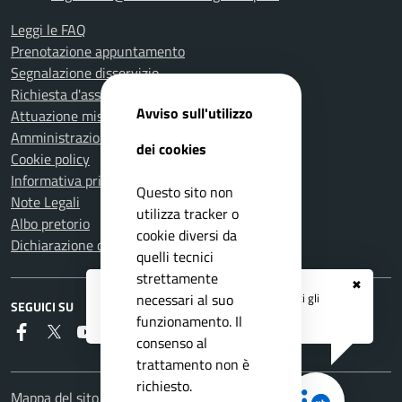
Leggi le FAQ
Prenotazione appuntamento
Segnalazione disservizio
Richiesta d'assistenza
Avviso sull'utilizzo
Attuazione misure PNRR
Amministrazione trasparente
dei cookies
Cookie policy
Informativa privacy
Questo sito non
Note Legali
utilizza tracker o
Albo pretorio
cookie diversi da
Dichiarazione di accessibilità
quelli tecnici
strettamente
✖
Registrati ai servizi
APP IO
e ricevi tutti gli
necessari al suo
SEGUICI SU
aggiornamenti dall'Ente
funzionamento. Il
Faceboook
Twitter
Youtube
RSS
consenso al
trattamento non è
richiesto.
Mappa del sito