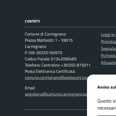
CONTATTI
Comune di Carmignano
Leggi le
Piazza Matteotti 1 - 59015
Prenota
Carmignano
Segnalaz
P. IVA: 00255160970
Richiest
Codice Fiscale: 01342090485
Attuazi
Telefono: Centralino +39.055 875011
Posta Elettronica Certificata:
comune.carmignano@postacert.toscana.it
Avviso sul
Email:
segreteria@comune.carmignano.po.it
Questo si
necessari