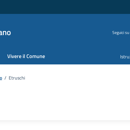
ano
Seguici su
Vivere il Comune
Istru
o
/
Etruschi