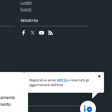
Luoghi
Eventi
SEGUICI SU
Faceboook
Twitter
Youtube
RSS
✖
Registrati ai servizi
APP IO
e ricevi tutti gli
aggiornamenti dall'Ente
ettamente
hiesto.