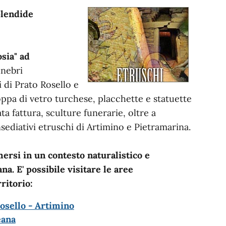
plendide
sia" ad
unebri
i di Prato Rosello e
oppa di vetro turchese, placchette e statuette
ta fattura, sculture funerarie, oltre a
sediativi etruschi di Artimino e Pietramarina.
mersi in un contesto naturalistico e
na. E' possibile visitare le aree
ritorio:
osello - Artimino
eana