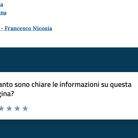
na
a​​
- Francesco Nicosia
nto sono chiare le informazioni su questa
gina?
da 1 a 5 stelle la pagina
a 1 stelle su 5
aluta 2 stelle su 5
Valuta 3 stelle su 5
Valuta 4 stelle su 5
Valuta 5 stelle su 5