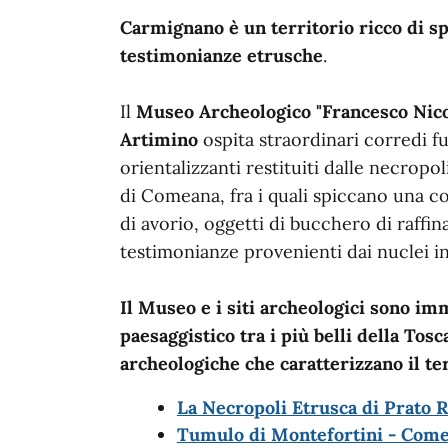
Carmignano è un territorio ricco di s
testimonianze etrusche
.
Il
Museo Archeologico "Francesco Nico
Artimino
ospita straordinari corredi f
orientalizzanti restituiti dalle necropol
di Comeana, fra i quali spiccano una c
di avorio, oggetti di bucchero di raffina
testimonianze provenienti dai nuclei in
Il Museo e i siti archeologici sono im
paesaggistico tra i più belli della Tosca
archeologiche che caratterizzano il ter
La Necropoli Etrusca di Prato R
Tumulo di Montefortini - Com