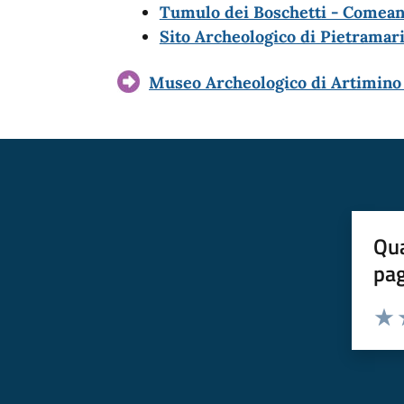
Tumulo dei Boschetti - Comea
Sito Archeologico di Pietramarin
Museo Archeologico di Artimino 
Qua
pa
Valuta 
Valut
V