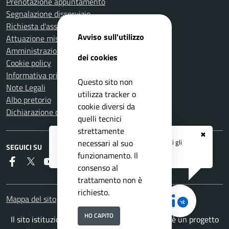
Prenotazione appuntamento
Segnalazione disservizio
Richiesta d'assistenza
Avviso sull'utilizzo
Attuazione misure PNRR
Amministrazione trasparente
dei cookies
Cookie policy
Informativa privacy
Questo sito non
Note Legali
utilizza tracker o
Albo pretorio
cookie diversi da
Dichiarazione di accessibilità
quelli tecnici
strettamente
✖
Registrati ai servizi
APP IO
e ricevi tutti gli
necessari al suo
SEGUICI SU
aggiornamenti dall'Ente
funzionamento. Il
Faceboook
Twitter
Youtube
RSS
consenso al
trattamento non è
richiesto.
Mappa del sito
HO CAPITO
Il sito istituzionale del Comune di Carmignano è un progetto