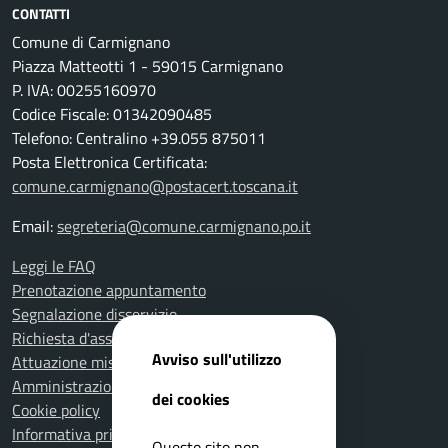
CONTATTI
Comune di Carmignano
Piazza Matteotti 1 - 59015 Carmignano
P. IVA: 00255160970
Codice Fiscale: 01342090485
Telefono: Centralino +39.055 875011
Posta Elettronica Certificata:
comune.carmignano@postacert.toscana.it
Email:
segreteria@comune.carmignano.po.it
Leggi le FAQ
Prenotazione appuntamento
Segnalazione disservizio
Richiesta d'assistenza
Avviso sull'utilizzo
Attuazione misure PNRR
Amministrazione trasparente
dei cookies
Cookie policy
Informativa privacy
Questo sito non