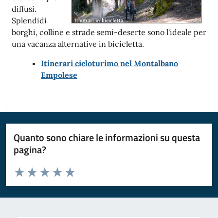
diffusi.
Splendidi
borghi, colline e strade semi-deserte sono l'ideale per
una vacanza alternative in bicicletta.
Itinerari cicloturimo nel Montalbano
Empolese
Quanto sono chiare le informazioni su questa
pagina?
Valuta da 1 a 5 stelle la pagina
Valuta 1 stelle su 5
Valuta 2 stelle su 5
Valuta 3 stelle su 5
Valuta 4 stelle su 5
Valuta 5 stelle su 5