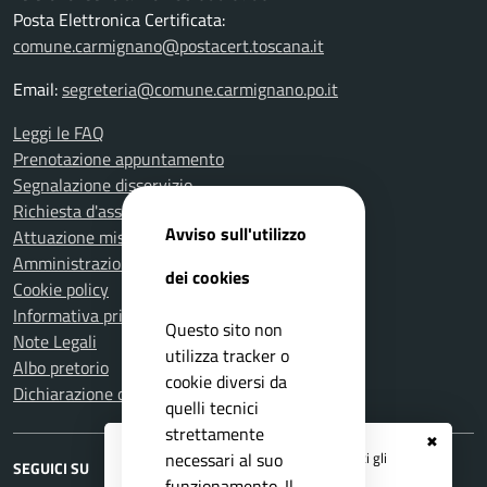
Posta Elettronica Certificata:
comune.carmignano@postacert.toscana.it
Email:
segreteria@comune.carmignano.po.it
Leggi le FAQ
Prenotazione appuntamento
Segnalazione disservizio
Richiesta d'assistenza
Avviso sull'utilizzo
Attuazione misure PNRR
Amministrazione trasparente
dei cookies
Cookie policy
Informativa privacy
Questo sito non
Note Legali
utilizza tracker o
Albo pretorio
cookie diversi da
Dichiarazione di accessibilità
quelli tecnici
strettamente
✖
Registrati ai servizi
APP IO
e ricevi tutti gli
necessari al suo
SEGUICI SU
aggiornamenti dall'Ente
funzionamento. Il