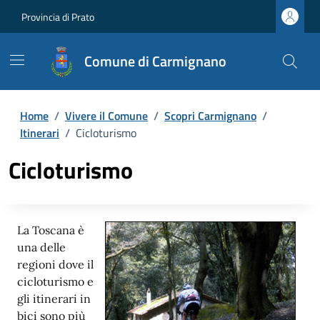
Provincia di Prato
Comune di Carmignano
Home
/
Vivere il Comune
/
Scopri Carmignano
/
Itinerari
/
Cicloturismo
Cicloturismo
La Toscana è
una delle
regioni dove il
cicloturismo e
gli itinerari in
bici sono più