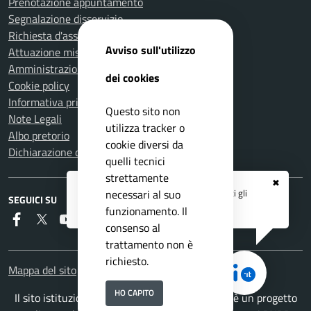
Prenotazione appuntamento
Segnalazione disservizio
Richiesta d'assistenza
Avviso sull'utilizzo
Attuazione misure PNRR
Amministrazione trasparente
dei cookies
Cookie policy
Informativa privacy
Questo sito non
Note Legali
utilizza tracker o
Albo pretorio
cookie diversi da
Dichiarazione di accessibilità
quelli tecnici
strettamente
✖
Registrati ai servizi
APP IO
e ricevi tutti gli
necessari al suo
SEGUICI SU
aggiornamenti dall'Ente
funzionamento. Il
Faceboook
Twitter
Youtube
RSS
consenso al
trattamento non è
richiesto.
Mappa del sito
HO CAPITO
Il sito istituzionale del Comune di Carmignano è un progetto