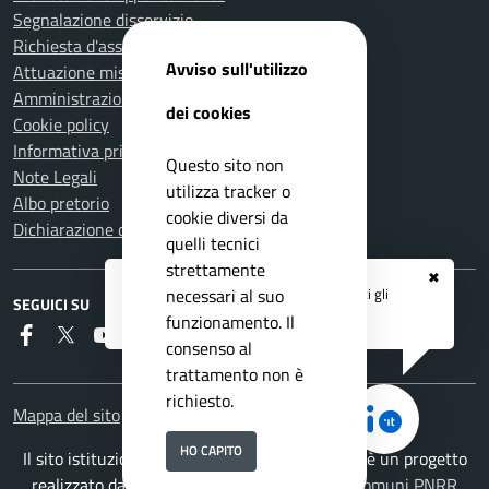
Segnalazione disservizio
Richiesta d'assistenza
Avviso sull'utilizzo
Attuazione misure PNRR
Amministrazione trasparente
dei cookies
Cookie policy
Informativa privacy
Questo sito non
Note Legali
utilizza tracker o
Albo pretorio
cookie diversi da
Dichiarazione di accessibilità
quelli tecnici
strettamente
✖
Registrati ai servizi
APP IO
e ricevi tutti gli
necessari al suo
SEGUICI SU
aggiornamenti dall'Ente
funzionamento. Il
Faceboook
Twitter
Youtube
RSS
consenso al
trattamento non è
richiesto.
Mappa del sito
HO CAPITO
Il sito istituzionale del Comune di Carmignano è un progetto
realizzato da
ISWEB S.p.A.
con la
Soluzione Comuni PNRR