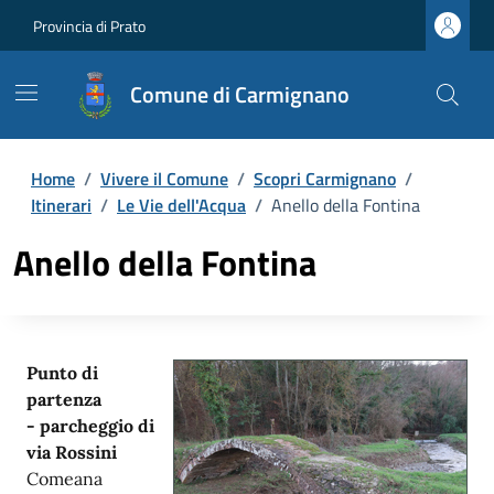
Provincia di Prato
Comune di Carmignano
Home
/
Vivere il Comune
/
Scopri Carmignano
/
Itinerari
/
Le Vie dell'Acqua
/
Anello della Fontina
Anello della Fontina
Punto di
partenza
- parcheggio di
via Rossini
Comeana