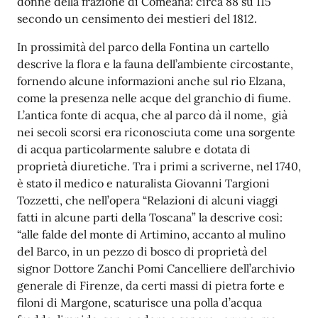
donne della frazione di Comeana: circa 88 su 115
secondo un censimento dei mestieri del 1812.
In prossimità del parco della Fontina un car
tello
descrive la flora e la fauna dell’ambiente circostante,
fornendo alcune informazioni anche sul rio Elzana,
come la presenza nelle acque del granchio di fiume.
L’antica fonte di acqua, che al parco dà il nome, già
nei secoli scorsi era riconosciuta come una sorgente
di acqua particolarmente salubre e dotata di
proprietà diuretiche. Tra i primi a scriverne, nel 1740,
è stato il medico e naturalista Giovanni Targioni
Tozzetti, che nell’opera “Relazioni di alcuni viaggi
fatti in alcune parti della Toscana” la descrive così:
“alle falde del monte di Artimino, accanto al mulino
del Barco, in un pezzo di bosco di proprietà del
signor Dottore Zanchi Pomi Cancelliere dell’archivio
generale di Firenze, da certi massi di pietra forte e
filoni di Margone, scaturisce una polla d’acqua