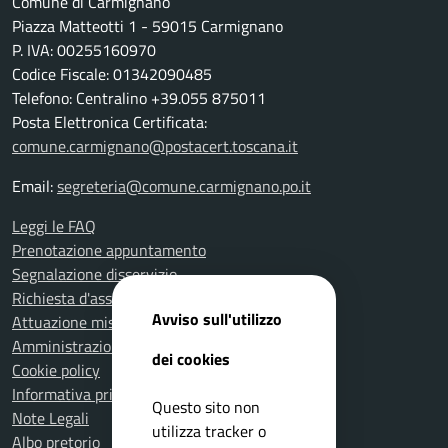
Comune di Carmignano
Piazza Matteotti 1 - 59015 Carmignano
P. IVA: 00255160970
Codice Fiscale: 01342090485
Telefono: Centralino +39.055 875011
Posta Elettronica Certificata:
comune.carmignano@postacert.toscana.it
Email:
segreteria@comune.carmignano.po.it
Leggi le FAQ
Prenotazione appuntamento
Segnalazione disservizio
Richiesta d'assistenza
Avviso sull'utilizzo
Attuazione misure PNRR
Amministrazione trasparente
dei cookies
Cookie policy
Informativa privacy
Questo sito non
Note Legali
utilizza tracker o
Albo pretorio