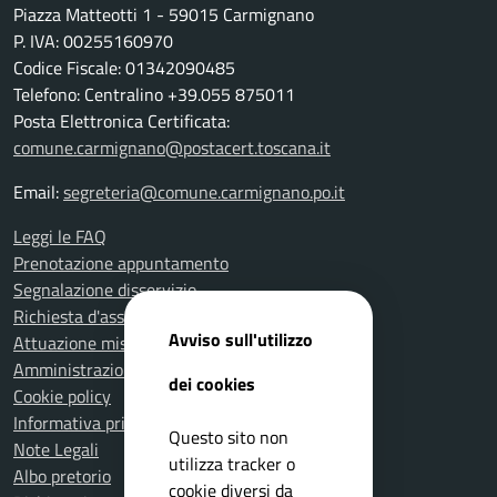
Piazza Matteotti 1 - 59015 Carmignano
P. IVA: 00255160970
Codice Fiscale: 01342090485
Telefono: Centralino +39.055 875011
Posta Elettronica Certificata:
comune.carmignano@postacert.toscana.it
Email:
segreteria@comune.carmignano.po.it
Leggi le FAQ
Prenotazione appuntamento
Segnalazione disservizio
Richiesta d'assistenza
Avviso sull'utilizzo
Attuazione misure PNRR
Amministrazione trasparente
dei cookies
Cookie policy
Informativa privacy
Questo sito non
Note Legali
utilizza tracker o
Albo pretorio
cookie diversi da