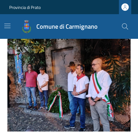
Vai ai contenuti
Vai al footer
Provincia di Prato
Comune di Carmignano
Comune di Carmignano
Ultime notizie