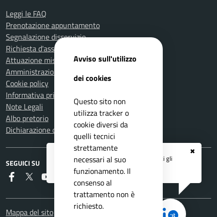
Leggi le FAQ
Prenotazione appuntamento
Segnalazione disservizio
Richiesta d'assistenza
Avviso sull'utilizzo
Attuazione misure PNRR
Amministrazione trasparente
dei cookies
Cookie policy
Informativa privacy
Questo sito non
Note Legali
utilizza tracker o
Albo pretorio
cookie diversi da
Dichiarazione di accessibilità
quelli tecnici
strettamente
✖
Registrati ai servizi
APP IO
e ricevi tutti gli
necessari al suo
SEGUICI SU
aggiornamenti dall'Ente
funzionamento. Il
Faceboook
Twitter
Youtube
RSS
consenso al
trattamento non è
richiesto.
Mappa del sito