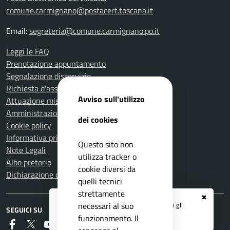
comune.carmignano@postacert.toscana.it
Email:
segreteria@comune.carmignano.po.it
Leggi le FAQ
Prenotazione appuntamento
Segnalazione disservizio
Richiesta d'assistenza
Avviso sull'utilizzo
Attuazione misure PNRR
Amministrazione trasparente
dei cookies
Cookie policy
Informativa privacy
Questo sito non
Note Legali
utilizza tracker o
Albo pretorio
cookie diversi da
Dichiarazione di accessibilità
quelli tecnici
strettamente
✖
Registrati ai servizi
APP IO
e ricevi tutti gli
necessari al suo
SEGUICI SU
aggiornamenti dall'Ente
funzionamento. Il
Faceboook
Twitter
Youtube
RSS