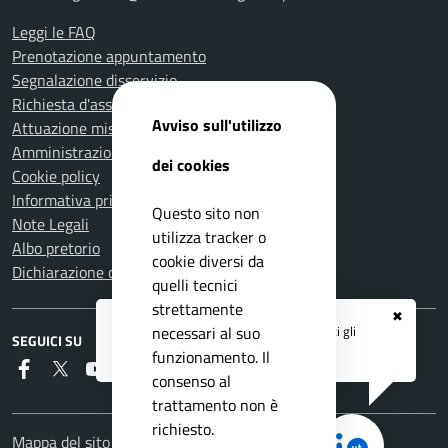
Leggi le FAQ
Prenotazione appuntamento
Segnalazione disservizio
Richiesta d'assistenza
Avviso sull'utilizzo
Attuazione misure PNRR
Amministrazione trasparente
dei cookies
Cookie policy
Informativa privacy
Questo sito non
Note Legali
utilizza tracker o
Albo pretorio
cookie diversi da
Dichiarazione di accessibilità
quelli tecnici
strettamente
✖
Registrati ai servizi
APP IO
e ricevi tutti gli
necessari al suo
SEGUICI SU
aggiornamenti dall'Ente
funzionamento. Il
Faceboook
Twitter
Youtube
RSS
consenso al
trattamento non è
richiesto.
Mappa del sito